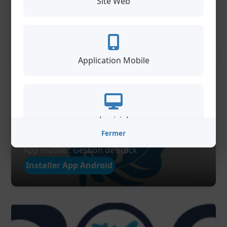
Site Web
Site web : transport maritime
Ouvrir ce site
Application Mobile
Logiciel
Fermer
AquaTogo
App mobile : Gestion de stock
Installer App Android
Design Graphique
iKelGroup
: nos projets réalisés aux