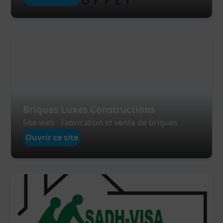
money.
Cliquez ici
MiSanou
: plateforme de gestion de
stock, vente, projet, service, ...
Cliquez ici
Srongnin
: plateforme qui vous permet
de trouver votre partenaire de mariage.
Cliquez ici
ou
Cliquez ici
Briques Luxes Constructions
Site web : Fabrication et vente de briques
Ouvrir ce site
Site web
: commander la conception d'un
site web professionnel.
Cliquez ici
Application mobile
: commander la
conception d'une application
mobile(Android, iOS).
Cliquez ici